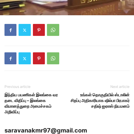
Previous article
Next article
இந்திய பயணிகள் இலங்கை வர
உங்கள் தொகுதியில் ஸ்டாலின்
தடை விதிப்பு – இலங்கை
சிறப்பு அதிகாரியாக ஷில்பா பிரபாகர்
விமானத்துறை அமைச்சகம்
சதிஷ் ஐஏஎஸ் நியமனம்
அறிவிப்பு
saravanakmr97@gmail.com