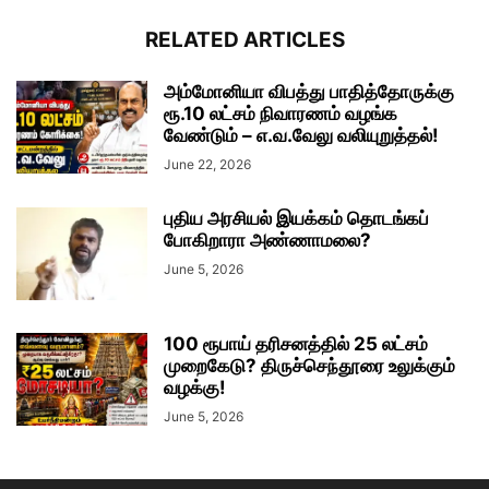
RELATED ARTICLES
அம்மோனியா விபத்து பாதித்தோருக்கு
ரூ.10 லட்சம் நிவாரணம் வழங்க
வேண்டும் – எ.வ.வேலு வலியுறுத்தல்!
June 22, 2026
புதிய அரசியல் இயக்கம் தொடங்கப்
போகிறாரா அண்ணாமலை?
June 5, 2026
100 ரூபாய் தரிசனத்தில் 25 லட்சம்
முறைகேடு? திருச்செந்தூரை உலுக்கும்
வழக்கு!
June 5, 2026