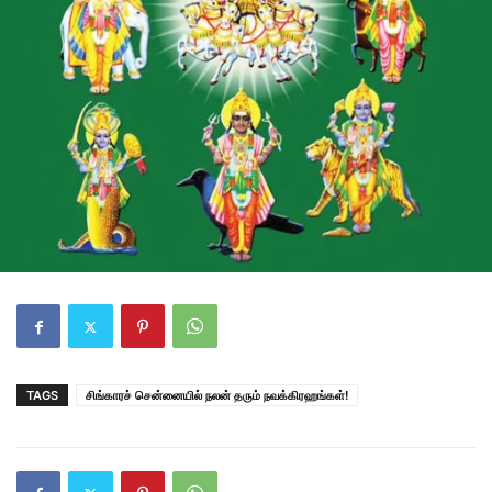
TAGS
சிங்காரச் சென்னையில் நலன் தரும் நவக்கிரஹங்கள்!