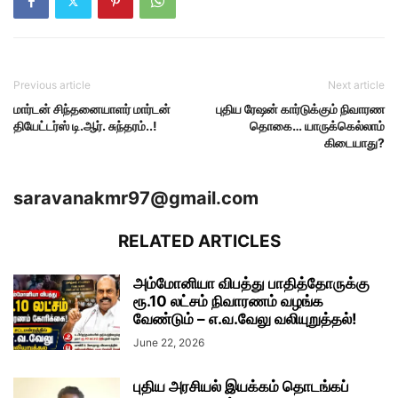
Previous article
Next article
மார்டன் சிந்தனையாளர் மார்டன்
புதிய ரேஷன் கார்டுக்கும் நிவாரண
தியேட்டர்ஸ் டி.ஆர். சுந்தரம்..!
தொகை… யாருக்கெல்லாம்
கிடையாது?
saravanakmr97@gmail.com
RELATED ARTICLES
அம்மோனியா விபத்து பாதித்தோருக்கு
ரூ.10 லட்சம் நிவாரணம் வழங்க
வேண்டும் – எ.வ.வேலு வலியுறுத்தல்!
June 22, 2026
புதிய அரசியல் இயக்கம் தொடங்கப்