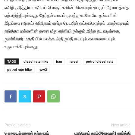
எகிறி, அத்தியாவசியப் பொருட்களின் விலையும் உயரும் அபாயத்தை
ஏற்படுத்தியுள்ளது. தேர்தல் காலம் முடிந்த உடனேயே தங்களின்
இழப்பை ஈடுகட்டுகிறோம் என்ற பெயரில் ஒட்டுமொத்தப் பாரத்தையும்
நடுத்தர மக்களின் தலை மீது ஏற்றியிருக்கும் இந்த நடவடிக்கை,
நுகர்வோர் மத்தியில் பலத்த அதிருப்தியையும் கவலையையும்
உருவாக்கியுள்ளது.
TAGS
diesel rate hike
iran
isreal
petrol diesel rate
petrol rate hike
ww3
Previous article
Next article
கொடைக்கானல் சுற்றுலாப்
மாபெரும் காம்பினேஷன்! கார்த்தி