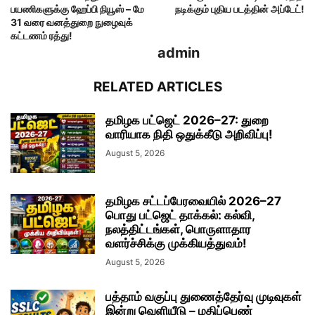
பயணிகளுக்கு ஹேப்பி நியூஸ் – மே
நடிக்கும் புதிய படத்தின் அப்டேட்!
31 வரை வனத்துறை நுழைவுக்
கட்டணம் ரத்து!
admin
RELATED ARTICLES
தமிழக பட்ஜெட் 2026–27: துறை
வாரியாக நிதி ஒதுக்கீடு அறிவிப்பு!
August 5, 2026
தமிழக சட்டப்பேரவையில் 2026–27
பொது பட்ஜெட் தாக்கல்: கல்வி,
நலத்திட்டங்கள், பொருளாதார
வளர்ச்சிக்கு முக்கியத்துவம்!
August 5, 2026
பத்தாம் வகுப்பு துணைத்தேர்வு முடிவுகள்
இன்று வெளியீடு – மதிப்பெண்