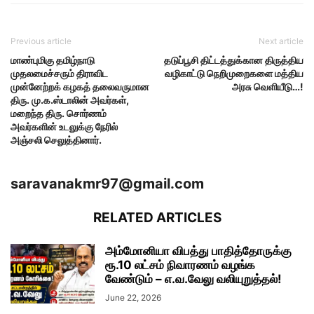
Previous article
Next article
மாண்புமிகு தமிழ்நாடு
தடுப்பூசி திட்டத்துக்கான திருத்திய
முதலமைச்சரும் திராவிட
வழிகாட்டு நெறிமுறைகளை மத்திய
முன்னேற்றக் கழகத் தலைவருமான
அரசு வெளியீடு…!
திரு. மு.க.ஸ்டாலின் அவர்கள்,
மறைந்த திரு. சொர்ணம்
அவர்களின் உடலுக்கு நேரில்
அஞ்சலி செலுத்தினார்.
saravanakmr97@gmail.com
RELATED ARTICLES
அம்மோனியா விபத்து பாதித்தோருக்கு
ரூ.10 லட்சம் நிவாரணம் வழங்க
வேண்டும் – எ.வ.வேலு வலியுறுத்தல்!
June 22, 2026