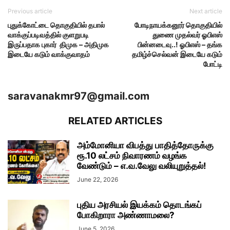
Previous article
Next article
புதுக்கோட்டை தொகுதியில் தபால்
போடிநாயக்கனூர் தொகுதியில்
வாக்குப்படிவத்தில் குளறுபடி
துணை முதல்வர் ஓபிஎஸ்
இருப்பதாக புகார் திமுக – அதிமுக
பின்னடைவு..! ஓபிஎஸ் – தங்க
இடையே கடும் வாக்குவாதம்
தமிழ்ச்செல்வன் இடையே கடும்
போட்டி
saravanakmr97@gmail.com
RELATED ARTICLES
அம்மோனியா விபத்து பாதித்தோருக்கு
ரூ.10 லட்சம் நிவாரணம் வழங்க
வேண்டும் – எ.வ.வேலு வலியுறுத்தல்!
June 22, 2026
புதிய அரசியல் இயக்கம் தொடங்கப்
போகிறாரா அண்ணாமலை?
June 5, 2026