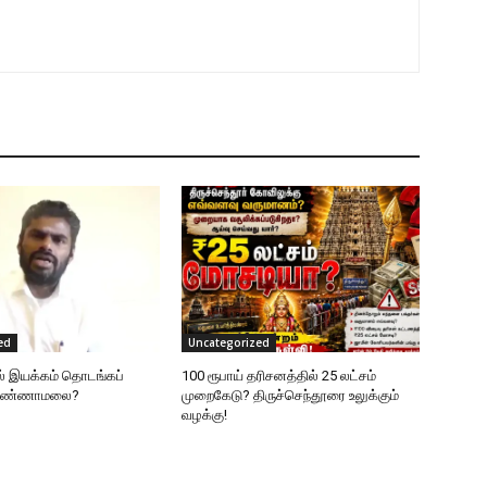
ed
Uncategorized
ல் இயக்கம் தொடங்கப்
100 ரூபாய் தரிசனத்தில் 25 லட்சம்
 அண்ணாமலை?
முறைகேடு? திருச்செந்தூரை உலுக்கும்
வழக்கு!