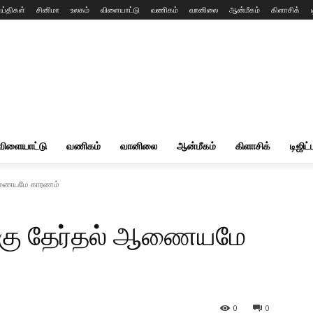
ய்திகள்
சினிமா
உலகம்
விளையாட்டு
வணிகம்
வானிலை
ஆன்மீகம்
கிளாசிக்
விளையாட்டு
வணிகம்
வானிலை
ஆன்மீகம்
கிளாசிக்
டிஜிட்
ஆணையமே காரணம்
கு தேர்தல் ஆணையமே
0
0