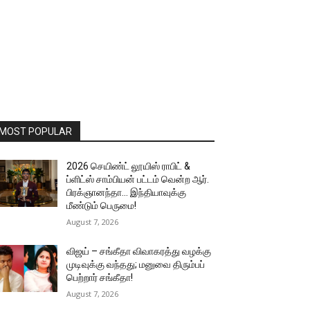
MOST POPULAR
2026 செயிண்ட் லூயிஸ் ராபிட் &
ப்ளிட்ஸ் சாம்பியன் பட்டம் வென்ற ஆர்.
பிரக்ஞானந்தா… இந்தியாவுக்கு
மீண்டும் பெருமை!
August 7, 2026
விஜய் – சங்கீதா விவாகரத்து வழக்கு
முடிவுக்கு வந்தது; மனுவை திரும்பப்
பெற்றார் சங்கீதா!
August 7, 2026