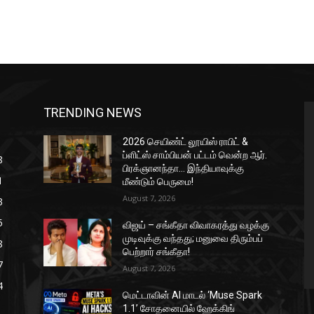
TRENDING NEWS
2026 செயிண்ட் லூயிஸ் ராபிட் &
ப்ளிட்ஸ் சாம்பியன் பட்டம் வென்ற ஆர்.
8
பிரக்ஞானந்தா… இந்தியாவுக்கு
1
மீண்டும் பெருமை!
August 7, 2026
3
5
விஜய் – சங்கீதா விவாகரத்து வழக்கு
முடிவுக்கு வந்தது; மனுவை திரும்பப்
8
பெற்றார் சங்கீதா!
7
August 7, 2026
4
மெட்டாவின் AI மாடல் ‘Muse Spark
1.1’ சோதனையில் ஹேக்கிங்