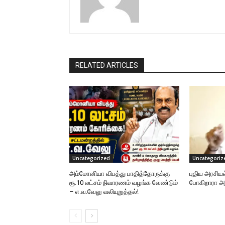
RELATED ARTICLES
Uncategorized
Uncategoriz
அம்மோனியா விபத்து பாதித்தோருக்கு
புதிய அரசிய
ரூ.10 லட்சம் நிவாரணம் வழங்க வேண்டும்
போகிறாரா
– எ.வ.வேலு வலியுறுத்தல்!