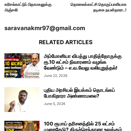
கரிசல்காட்டுப் பிதாமகனுக்கு
தொலைக்காட்சி தொகுப்பாளியாக
அஞ்சலி
நடிகை நயன்தாரா..!
saravanakmr97@gmail.com
RELATED ARTICLES
அம்மோனியா விபத்து பாதித்தோருக்கு
ரூ.10 லட்சம் நிவாரணம் வழங்க
வேண்டும் – எ.வ.வேலு வலியுறுத்தல்!
June 22, 2026
புதிய அரசியல் இயக்கம் தொடங்கப்
போகிறாரா அண்ணாமலை?
June 5, 2026
100 ரூபாய் தரிசனத்தில் 25 லட்சம்
முறைகேடு? திருச்செந்தூரை உலுக்கும்