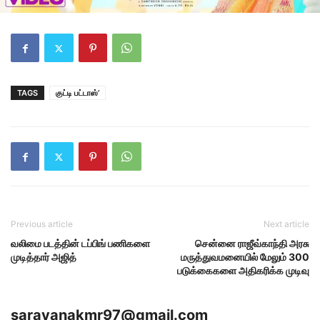
TAGS
குட்டி பட்டாஸ்’
Previous article
Next article
வலிமை படத்தின் டப்பிங் பணிகளை
சென்னை ராஜீவ்காந்தி அரசு
முடித்தார் அஜித்
மருத்துவமனையில் மேலும் 300
படுக்கைகளை அதிகரிக்க முடிவு
saravanakmr97@gmail.com