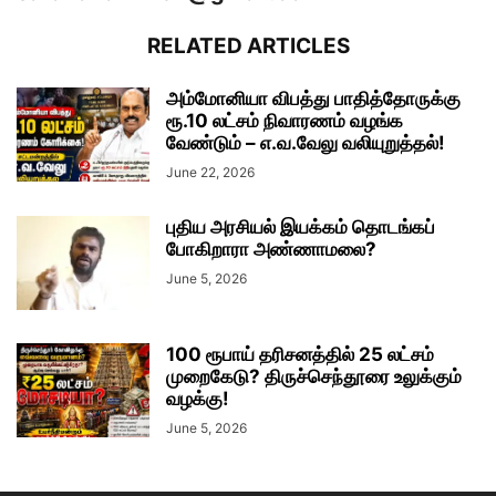
RELATED ARTICLES
அம்மோனியா விபத்து பாதித்தோருக்கு
ரூ.10 லட்சம் நிவாரணம் வழங்க
வேண்டும் – எ.வ.வேலு வலியுறுத்தல்!
June 22, 2026
புதிய அரசியல் இயக்கம் தொடங்கப்
போகிறாரா அண்ணாமலை?
June 5, 2026
100 ரூபாய் தரிசனத்தில் 25 லட்சம்
முறைகேடு? திருச்செந்தூரை உலுக்கும்
வழக்கு!
June 5, 2026