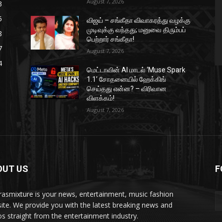
August 7, 2026
3
5
விஜய் – சங்கீதா விவாகரத்து வழக்கு
முடிவுக்கு வந்தது; மனுவை திரும்பப்
8
பெற்றார் சங்கீதா!
7
August 7, 2026
4
மெட்டாவின் AI மாடல் ‘Muse Spark
1.1’ சோதனையில் ஹேக்கிங்
செய்தது என்ன? – விரிவான
விளக்கம்!
August 7, 2026
OUT US
F
asmixture is your news, entertainment, music fashion
ite. We provide you with the latest breaking news and
os straight from the entertainment industry.