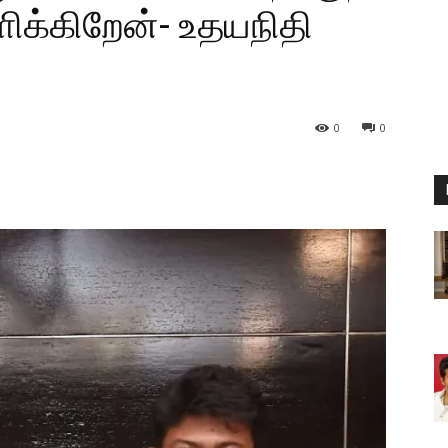
ளிக்கிறேன்- உதயநிதி
0
0