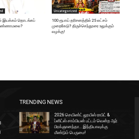
ed
Uncategorized
ல் இயக்கம் தொடங்கப்
100 ரூபாய் தரிசனத்தில் 25 லட்சம்
 அண்ணாமலை?
முறைகேடு? திருச்செந்தூரை உலுக்கும்
வழக்கு!
TRENDING NEWS
2026 செயிண்ட் லூயிஸ் ராபிட் &
ப்ளிட்ஸ் சாம்பியன் பட்டம் வென்ற ஆர்.
8
பிரக்ஞானந்தா… இந்தியாவுக்கு
1
மீண்டும் பெருமை!