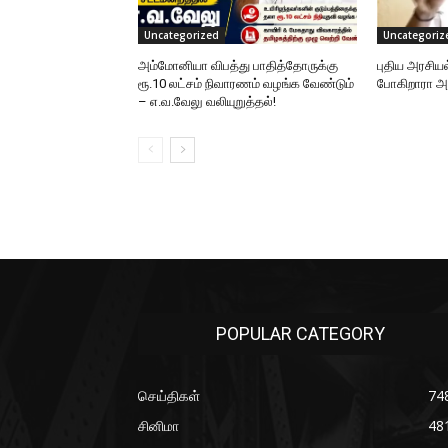
Uncategorized
Uncategoriz
அம்மோனியா விபத்து பாதித்தோருக்கு
புதிய அரசிய
ரூ.10 லட்சம் நிவாரணம் வழங்க வேண்டும்
போகிறாரா
– எ.வ.வேலு வலியுறுத்தல்!
POPULAR CATEGORY
செய்திகள்
74
சினிமா
48