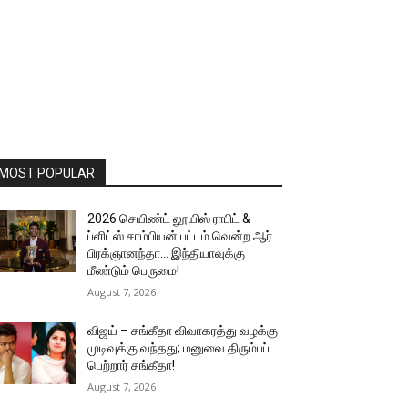
MOST POPULAR
2026 செயிண்ட் லூயிஸ் ராபிட் &
ப்ளிட்ஸ் சாம்பியன் பட்டம் வென்ற ஆர்.
பிரக்ஞானந்தா… இந்தியாவுக்கு
மீண்டும் பெருமை!
August 7, 2026
விஜய் – சங்கீதா விவாகரத்து வழக்கு
முடிவுக்கு வந்தது; மனுவை திரும்பப்
பெற்றார் சங்கீதா!
August 7, 2026