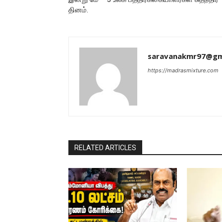
தினம்.
saravanakmr97@gm
https://madrasmixture.com
RELATED ARTICLES