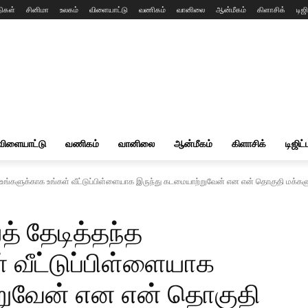
ிகள்
சினிமா
உலகம்
விளையாட்டு
வணிகம்
வானிலை
ஆன்மீகம்
கிளாசிக்
டிஜி
விளையாட்டு
வணிகம்
வானிலை
ஆன்மீகம்
கிளாசிக்
டிஜிட்
 உங்களுக்காக உங்கள் வீட்டுப்பிள்ளையாக இருந்து கடமையாற்றுவேன் என என் தொகுதி மக்களுக
த் தேடித்தந்த
் வீட்டுப்பிள்ளையாக
றுவேன் என என் தொகுதி