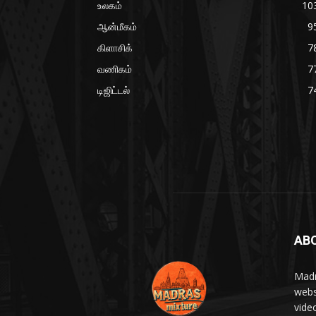
உலகம்
10
ஆன்மீகம்
9
கிளாசிக்
7
வணிகம்
7
டிஜிட்டல்
7
AB
Madr
webs
vide