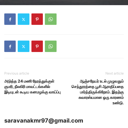
Previous article
Next article
அடுத்த 24 மணி நேரத்துக்குள்
ஆஞ்சநேயர் உடல் முழுவதும்
குமரி, நீலகிரி மாவட்டங்களில்
செந்தூரத்தை பூசி ஆராதிப்பதை
இடியுடன் கூடிய கனமழக்கு வாய்ப்பு
பார்த்திருக்கிறோம். இதற்கு
சுவாரஸ்யமான ஒரு காரணம்
உண்டு.
saravanakmr97@gmail.com