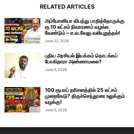
RELATED ARTICLES
அம்மோனியா விபத்து பாதித்தோருக்கு
ரூ.10 லட்சம் நிவாரணம் வழங்க
வேண்டும் – எ.வ.வேலு வலியுறுத்தல்!
June 22, 2026
புதிய அரசியல் இயக்கம் தொடங்கப்
போகிறாரா அண்ணாமலை?
June 5, 2026
100 ரூபாய் தரிசனத்தில் 25 லட்சம்
முறைகேடு? திருச்செந்தூரை உலுக்கும்
வழக்கு!
June 5, 2026