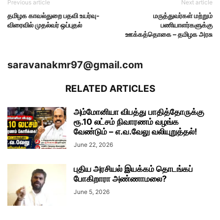
Previous article
Next article
தமிழக காவல்துறை பதவி உயர்வு-
மருத்துவர்கள் மற்றும்
விரைவில் முதல்வர் ஒப்புதல்
பணியாளர்களுக்கு
ஊக்கத்தொகை – தமிழக அரசு
saravanakmr97@gmail.com
RELATED ARTICLES
அம்மோனியா விபத்து பாதித்தோருக்கு
ரூ.10 லட்சம் நிவாரணம் வழங்க
வேண்டும் – எ.வ.வேலு வலியுறுத்தல்!
June 22, 2026
புதிய அரசியல் இயக்கம் தொடங்கப்
போகிறாரா அண்ணாமலை?
June 5, 2026