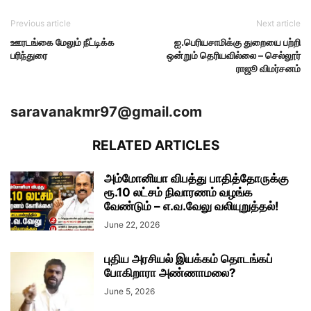
Previous article
Next article
ஊரடங்கை மேலும் நீட்டிக்க
ஐ.பெரியசாமிக்கு துறையை பற்றி
பரிந்துரை
ஒன்றும் தெரியவில்லை – செல்லூர்
ராஜூ விமர்சனம்
saravanakmr97@gmail.com
RELATED ARTICLES
அம்மோனியா விபத்து பாதித்தோருக்கு
ரூ.10 லட்சம் நிவாரணம் வழங்க
வேண்டும் – எ.வ.வேலு வலியுறுத்தல்!
June 22, 2026
புதிய அரசியல் இயக்கம் தொடங்கப்
போகிறாரா அண்ணாமலை?
June 5, 2026