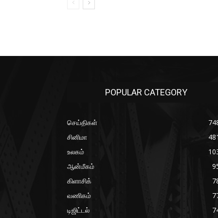
POPULAR CATEGORY
செய்திகள்
74
சினிமா
48
உலகம்
10
ஆன்மீகம்
9
கிளாசிக்
7
வணிகம்
7
டிஜிட்டல்
7