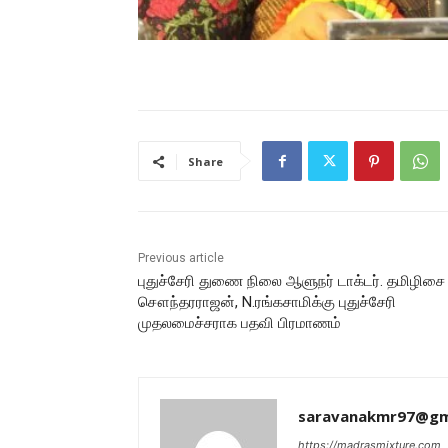
Share
Previous article
புதுச்சேரி துணை நிலை ஆளுநர் டாக்டர். தமிழிசை
சௌந்தரராஜன், N.ரங்கசாமிக்கு புதுச்சேரி
முதலமைச்சராக பதவி பிரமாணம்
saravanakmr97@gm
https://madrasmixture.com