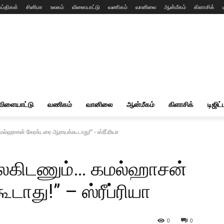
ய்திகள்
சினிமா
உலகம்
விளையாட்டு
வணிகம்
வானிலை
ஆன்மீகம்
கிளாசிக்
விளையாட்டு
வணிகம்
வானிலை
ஆன்மீகம்
கிளாசிக்
டிஜிட்
மல்ஹாசன் கேரக்டரை ஆராயக்கூடாது!” - ஸ்ரீப்ரியா
ிலகிடணும்… கமல்ஹாசன்
ாது!” – ஸ்ரீப்ரியா
0
0