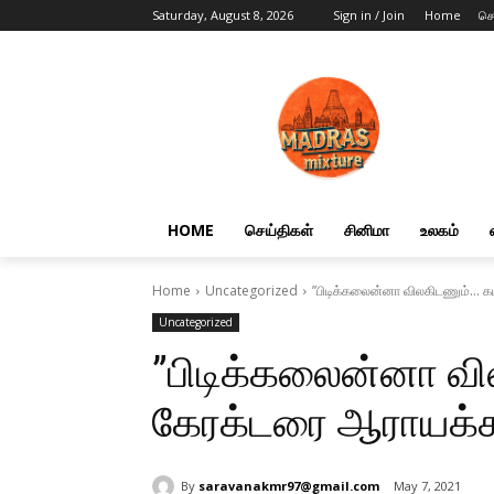
Saturday, August 8, 2026
Sign in / Join
Home
செ
HOME
செய்திகள்
சினிமா
உலகம்
Home
Uncategorized
”பிடிக்கலைன்னா விலகிடணும்... க
Uncategorized
”பிடிக்கலைன்னா வ
கேரக்டரை ஆராயக்கூட
By
saravanakmr97@gmail.com
May 7, 2021