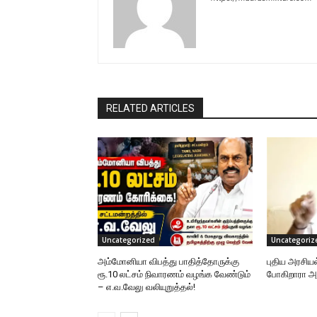
RELATED ARTICLES
Uncategorized
Uncategoriz
அம்மோனியா விபத்து பாதித்தோருக்கு
புதிய அரசிய
ரூ.10 லட்சம் நிவாரணம் வழங்க வேண்டும்
போகிறாரா
– எ.வ.வேலு வலியுறுத்தல்!