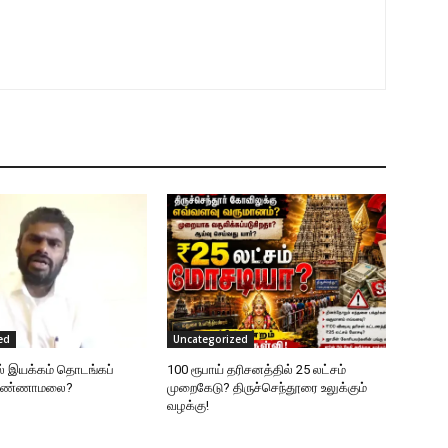
ed
Uncategorized
ல் இயக்கம் தொடங்கப்
100 ரூபாய் தரிசனத்தில் 25 லட்சம்
 அண்ணாமலை?
முறைகேடு? திருச்செந்தூரை உலுக்கும்
வழக்கு!