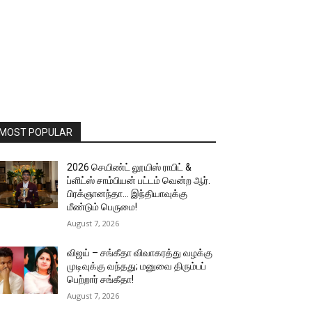
MOST POPULAR
2026 செயிண்ட் லூயிஸ் ராபிட் &
ப்ளிட்ஸ் சாம்பியன் பட்டம் வென்ற ஆர்.
பிரக்ஞானந்தா… இந்தியாவுக்கு
மீண்டும் பெருமை!
August 7, 2026
விஜய் – சங்கீதா விவாகரத்து வழக்கு
முடிவுக்கு வந்தது; மனுவை திரும்பப்
பெற்றார் சங்கீதா!
August 7, 2026