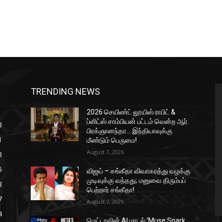
TRENDING NEWS
2026 செயிண்ட் லூயிஸ் ராபிட் &
ப்ளிட்ஸ் சாம்பியன் பட்டம் வென்ற ஆர்.
8
பிரக்ஞானந்தா… இந்தியாவுக்கு
1
மீண்டும் பெருமை!
August 7, 2026
3
5
விஜய் – சங்கீதா விவாகரத்து வழக்கு
முடிவுக்கு வந்தது; மனுவை திரும்பப்
8
பெற்றார் சங்கீதா!
7
August 7, 2026
4
மெட்டாவின் AI மாடல் ‘Muse Spark