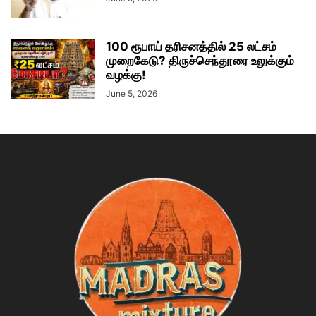
100 ரூபாய் தரிசனத்தில் 25 லட்சம்
முறைகேடு? திருச்செந்தூரை உலுக்கும்
வழக்கு!
June 5, 2026