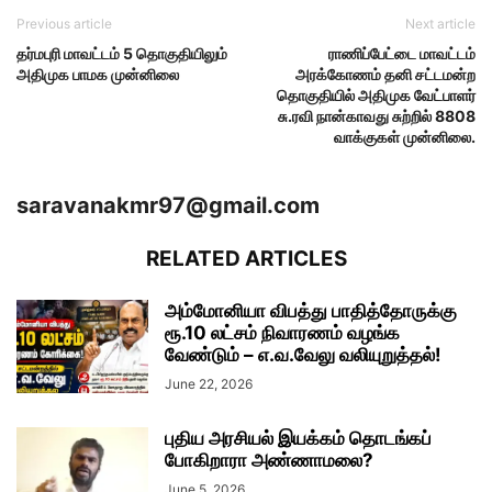
Previous article
Next article
தர்மபுரி மாவட்டம் 5 தொகுதியிலும்
ராணிப்பேட்டை மாவட்டம்
அதிமுக பாமக முன்னிலை
அரக்கோணம் தனி சட்டமன்ற
தொகுதியில் அதிமுக வேட்பாளர்
சு.ரவி நான்காவது சுற்றில் 8808
வாக்குகள் முன்னிலை.
saravanakmr97@gmail.com
RELATED ARTICLES
அம்மோனியா விபத்து பாதித்தோருக்கு
ரூ.10 லட்சம் நிவாரணம் வழங்க
வேண்டும் – எ.வ.வேலு வலியுறுத்தல்!
June 22, 2026
புதிய அரசியல் இயக்கம் தொடங்கப்
போகிறாரா அண்ணாமலை?
June 5, 2026