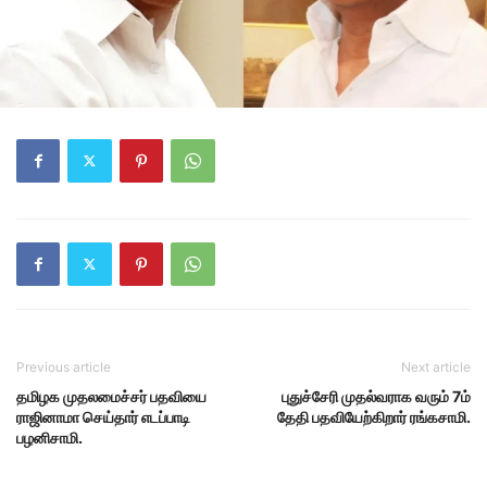
Previous article
Next article
தமிழக முதலமைச்சர் பதவியை
புதுச்சேரி முதல்வராக வரும் 7ம்
ராஜினாமா செய்தார் எடப்பாடி
தேதி பதவியேற்கிறார் ரங்கசாமி.
பழனிசாமி.