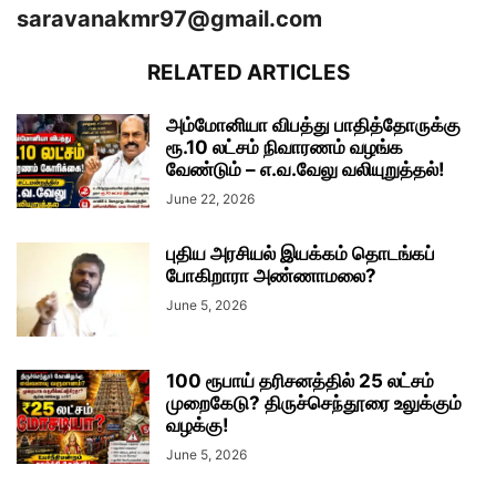
saravanakmr97@gmail.com
RELATED ARTICLES
அம்மோனியா விபத்து பாதித்தோருக்கு
ரூ.10 லட்சம் நிவாரணம் வழங்க
வேண்டும் – எ.வ.வேலு வலியுறுத்தல்!
June 22, 2026
புதிய அரசியல் இயக்கம் தொடங்கப்
போகிறாரா அண்ணாமலை?
June 5, 2026
100 ரூபாய் தரிசனத்தில் 25 லட்சம்
முறைகேடு? திருச்செந்தூரை உலுக்கும்
வழக்கு!
June 5, 2026