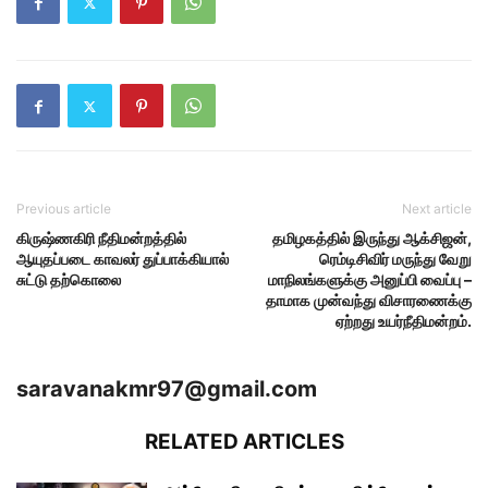
Previous article
Next article
கிருஷ்ணகிரி நீதிமன்றத்தில்
தமிழகத்தில் இருந்து ஆக்சிஜன்,
ஆயுதப்படை காவலர் துப்பாக்கியால்
ரெம்டிசிவிர் மருந்து வேறு
சுட்டு தற்கொலை
மாநிலங்களுக்கு அனுப்பி வைப்பு –
தாமாக முன்வந்து விசாரணைக்கு
ஏற்றது உயர்நீதிமன்றம்.
saravanakmr97@gmail.com
RELATED ARTICLES