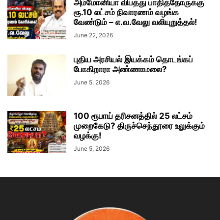
அம்மோனியா விபத்து பாதித்தோருக்கு
ரூ.10 லட்சம் நிவாரணம் வழங்க
வேண்டும் – எ.வ.வேலு வலியுறுத்தல்!
June 22, 2026
புதிய அரசியல் இயக்கம் தொடங்கப்
போகிறாரா அண்ணாமலை?
June 5, 2026
100 ரூபாய் தரிசனத்தில் 25 லட்சம்
முறைகேடு? திருச்செந்தூரை உலுக்கும்
வழக்கு!
June 5, 2026