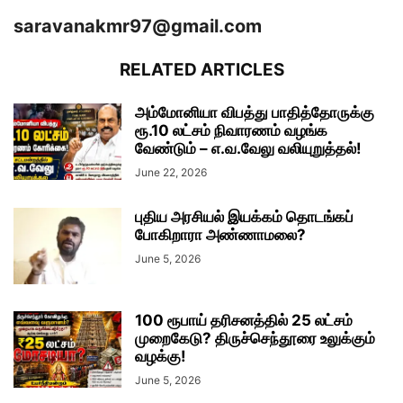
saravanakmr97@gmail.com
RELATED ARTICLES
அம்மோனியா விபத்து பாதித்தோருக்கு
ரூ.10 லட்சம் நிவாரணம் வழங்க
வேண்டும் – எ.வ.வேலு வலியுறுத்தல்!
June 22, 2026
புதிய அரசியல் இயக்கம் தொடங்கப்
போகிறாரா அண்ணாமலை?
June 5, 2026
100 ரூபாய் தரிசனத்தில் 25 லட்சம்
முறைகேடு? திருச்செந்தூரை உலுக்கும்
வழக்கு!
June 5, 2026