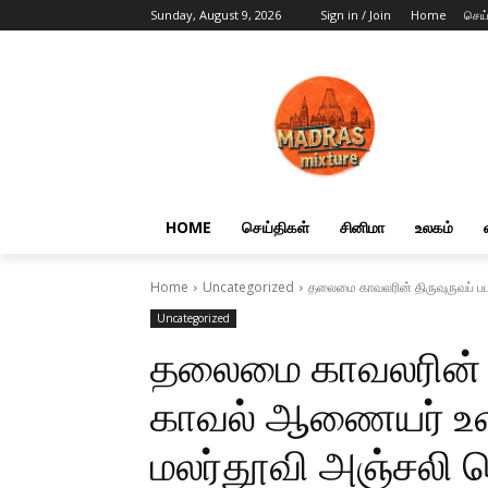
Sunday, August 9, 2026
Sign in / Join
Home
செய
HOME
செய்திகள்
சினிமா
உலகம்
Home
Uncategorized
தலைமை காவலரின் திருவுருவப் பட
Uncategorized
தலைமை காவலரின் தி
காவல் ஆணையர் உள்
மலர்தூவி அஞ்சலி ச