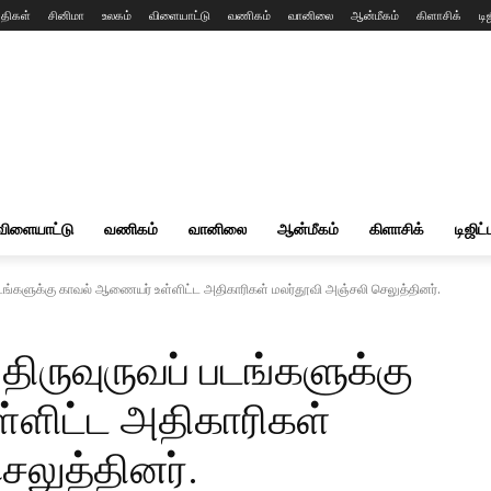
்திகள்
சினிமா
உலகம்
விளையாட்டு
வணிகம்
வானிலை
ஆன்மீகம்
கிளாசிக்
டி
விளையாட்டு
வணிகம்
வானிலை
ஆன்மீகம்
கிளாசிக்
டிஜிட்
ங்களுக்கு காவல் ஆணையர் உள்ளிட்ட அதிகாரிகள் மலர்தூவி அஞ்சலி செலுத்தினர்.
ருவுருவப் படங்களுக்கு
ளிட்ட அதிகாரிகள்
ெலுத்தினர்.