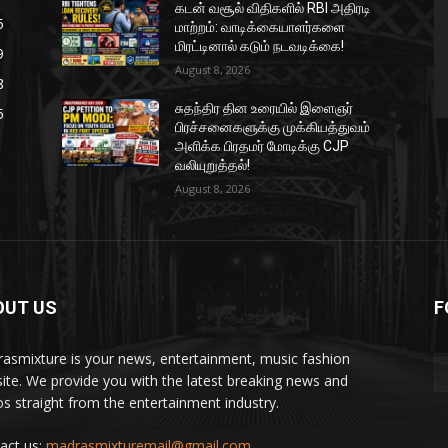
கடன் வசூல் விதிகளில் RBI அதிரடி
5
மாற்றம்: வாடிக்கையாளர்களை
மிரட்டினால் கடும் நடவடிக்கை!
9
August 8, 2026
8
சுதந்திர தின உரையில் இளைஞர்
5
பிரச்சனைகளுக்கு முக்கியத்துவம்
அளிக்க பிரதமர் மோடிக்கு CJP
வலியுறுத்தல்!
August 8, 2026
OUT US
F
asmixture is your news, entertainment, music fashion
ite. We provide you with the latest breaking news and
os straight from the entertainment industry.
act us:
madrasmixturemail@gmail.com