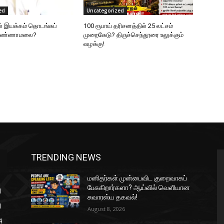
ed
Uncategorized
ல் இயக்கம் தொடங்கப்
100 ரூபாய் தரிசனத்தில் 25 லட்சம்
 அண்ணாமலை?
முறைகேடு? திருச்செந்தூரை உலுக்கும்
வழக்கு!
TRENDING NEWS
மனிதர்கள் முன்பைவிட குறைவாகப்
பேசுகிறார்களா? ஆய்வில் வெளியான
1
சுவாரஸ்ய தகவல்!
1
August 8, 2026
4