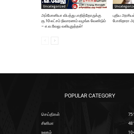
Uncategorized
Uncategoriz
அம்மோனியா விபத்து பாதித்தோருக்கு
புதிய அரசிய
ரூ.10 லட்சம் நிவாரணம் வழங்க வேண்டும்
போகிறாரா
– எ.வ.வேலு வலியுறுத்தல்!
POPULAR CATEGORY
செய்திகள்
75
சினிமா
48
உலகம்
10