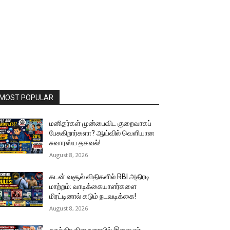
MOST POPULAR
மனிதர்கள் முன்பைவிட குறைவாகப்
பேசுகிறார்களா? ஆய்வில் வெளியான
சுவாரஸ்ய தகவல்!
August 8, 2026
கடன் வசூல் விதிகளில் RBI அதிரடி
மாற்றம்: வாடிக்கையாளர்களை
மிரட்டினால் கடும் நடவடிக்கை!
August 8, 2026