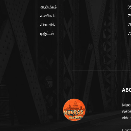
ஆன்மீகம்
9
வணிகம்
7
கிளாசிக்
7
டிஜிட்டல்
7
AB
Madr
webs
vide
Cont