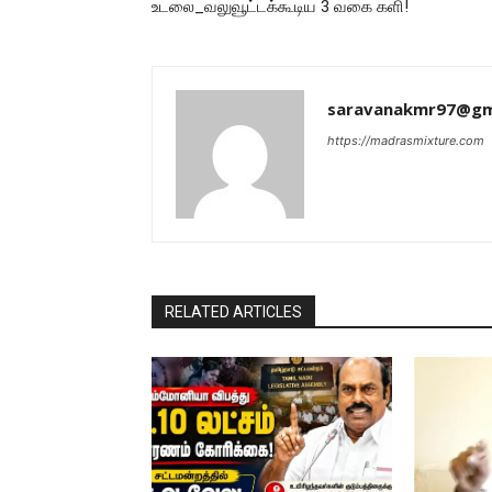
உடலை_வலுவூட்டக்கூடிய 3 வகை களி!
saravanakmr97@gm
https://madrasmixture.com
RELATED ARTICLES