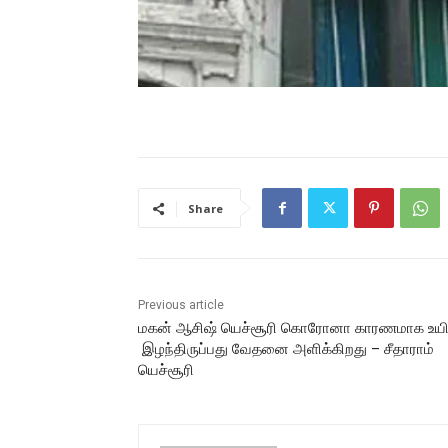
Share
Previous article
மகன் ஆசிஷ் யெச்சூரி கொரோனா காரணமாக உயி
இழந்திருப்பது வேதனை அளிக்கிறது – சீதாராம்
யெச்சூரி