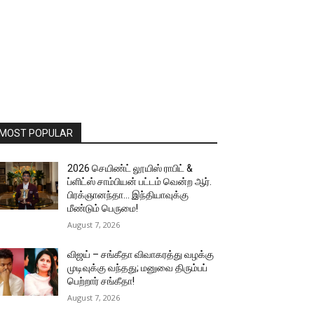
MOST POPULAR
2026 செயிண்ட் லூயிஸ் ராபிட் &
ப்ளிட்ஸ் சாம்பியன் பட்டம் வென்ற ஆர்.
பிரக்ஞானந்தா… இந்தியாவுக்கு
மீண்டும் பெருமை!
August 7, 2026
விஜய் – சங்கீதா விவாகரத்து வழக்கு
முடிவுக்கு வந்தது; மனுவை திரும்பப்
பெற்றார் சங்கீதா!
August 7, 2026