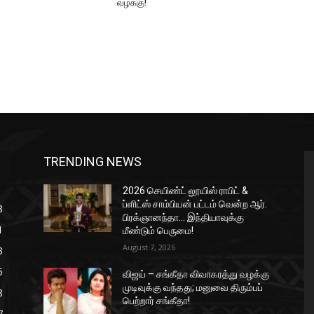
வழக்கு!
TRENDING NEWS
2026 செயிண்ட் லூயிஸ் ராபிட் &
ப்ளிட்ஸ் சாம்பியன் பட்டம் வென்ற ஆர்.
8
பிரக்ஞானந்தா… இந்தியாவுக்கு
1
மீண்டும் பெருமை!
August 7, 2026
3
5
விஜய் – சங்கீதா விவாகரத்து வழக்கு
முடிவுக்கு வந்தது; மனுவை திரும்பப்
8
பெற்றார் சங்கீதா!
7