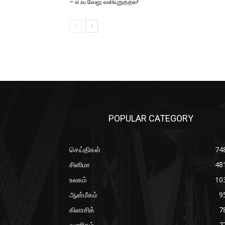
– எ.வ.வேலு வலியுறுத்தல்!
POPULAR CATEGORY
செய்திகள்
74
சினிமா
48
உலகம்
10
ஆன்மீகம்
9
கிளாசிக்
7
வணிகம்
7