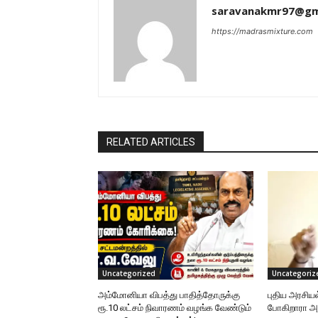
saravanakmr97@gm
https://madrasmixture.com
RELATED ARTICLES
Uncategorized
Uncategoriz
அம்மோனியா விபத்து பாதித்தோருக்கு
புதிய அரசிய
ரூ.10 லட்சம் நிவாரணம் வழங்க வேண்டும்
போகிறாரா