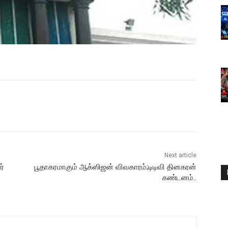
Next article
ர்
பூதாகரமாகும் ஆக்ஸிஜன் விவகாரம்;டிடிவி தினகரன்
கண்டனம்..