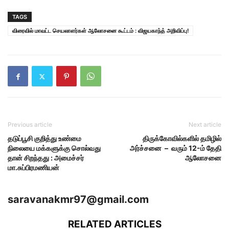
TAGS
விரைவில் மாவட்ட செயலாளர்கள் ஆலோசனை கூட்டம் : விஜயகாந்த் அறிவிப்பு!
Previous article
Next article
தடுப்பூசி குறித்து உண்மை
திருக்கோவில்களில் தமிழில்
நிலையை மக்களுக்கு சொல்வது
அர்ச்சனை – வரும் 12-ம் தேதி
தான் சிறந்தது : அமைச்சர்
ஆலோசனை
மா.சுப்பிரமணியன்
saravanakmr97@gmail.com
RELATED ARTICLES