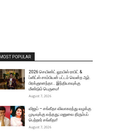
MOST POPULAR
2026 செயிண்ட் லூயிஸ் ராபிட் &
ப்ளிட்ஸ் சாம்பியன் பட்டம் வென்ற ஆர்.
பிரக்ஞானந்தா… இந்தியாவுக்கு
மீண்டும் பெருமை!
August 7, 2026
விஜய் – சங்கீதா விவாகரத்து வழக்கு
முடிவுக்கு வந்தது; மனுவை திரும்பப்
பெற்றார் சங்கீதா!
August 7, 2026