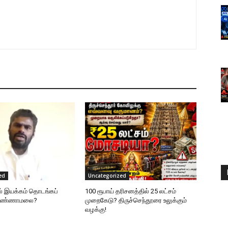
ed
Uncategorized
ல் இயக்கம் தொடங்கப்
100 ரூபாய் தரிசனத்தில் 25 லட்சம்
 அண்ணாமலை?
முறைகேடு? திருச்செந்தூரை உலுக்கும்
வழக்கு!