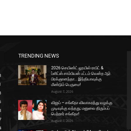
TRENDING NEWS
2026 செயிண்ட் லூயிஸ் ராபிட் &
ப்ளிட்ஸ் சாம்பியன் பட்டம் வென்ற ஆர்.
8
பிரக்ஞானந்தா… இந்தியாவுக்கு
1
மீண்டும் பெருமை!
August 7, 2026
3
5
விஜய் – சங்கீதா விவாகரத்து வழக்கு
முடிவுக்கு வந்தது; மனுவை திரும்பப்
8
பெற்றார் சங்கீதா!
7
August 7, 2026
4