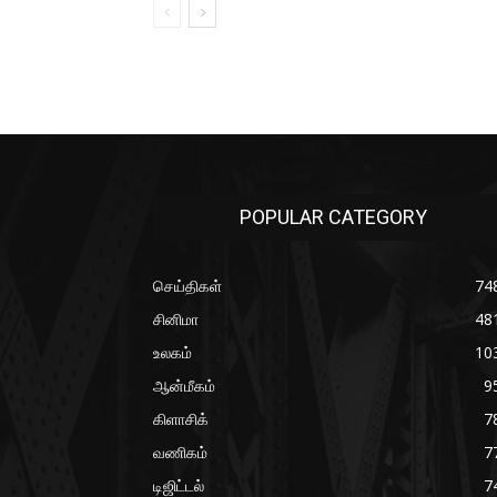
POPULAR CATEGORY
செய்திகள்
74
சினிமா
48
உலகம்
10
ஆன்மீகம்
9
கிளாசிக்
7
வணிகம்
7
டிஜிட்டல்
7