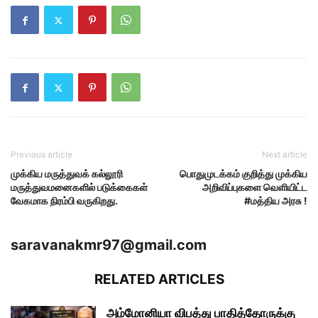
Previous article
Next article
முக்கிய மருத்துவக் கல்லூரி
பொதுமுடக்கம் குறித்து முக்கிய
மருத்துவமனைகளில் படுக்கைகள்
அறிவிப்புகளை வெளியிட்ட
வேகமாக நிரம்பி வருகிறது.
#மத்திய அரசு !
saravanakmr97@gmail.com
RELATED ARTICLES
அம்மோனியா விபத்து பாதித்தோருக்கு