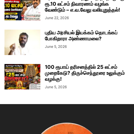
ரூ.10 லட்சம் நிவாரணம் வழங்க
வேண்டும் – எ.வ.வேலு வலியுறுத்தல்!
June 22, 2026
புதிய அரசியல் இயக்கம் தொடங்கப்
போகிறாரா அண்ணாமலை?
June 5, 2026
100 ரூபாய் தரிசனத்தில் 25 லட்சம்
முறைகேடு? திருச்செந்தூரை உலுக்கும்
வழக்கு!
June 5, 2026