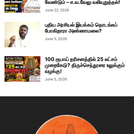
வேண்டும் – எ.வ.வேலு வலியுறுத்தல்!
June 22, 2026
புதிய அரசியல் இயக்கம் தொடங்கப்
போகிறாரா அண்ணாமலை?
June 5, 2026
100 ரூபாய் தரிசனத்தில் 25 லட்சம்
முறைகேடு? திருச்செந்தூரை உலுக்கும்
வழக்கு!
June 5, 2026