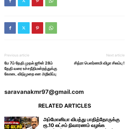
Previous article
Next article
மே 7ம் தேதி முதல் ஜூன் 28ம்
சித்ரா பெளர்ணமி விழா சிலம்பு !
தேதி வரை உச்சநீதிமன்றத்துக்கு
கோடை விடுமுறை என அறிவிப்பு
saravanakmr97@gmail.com
RELATED ARTICLES
அம்மோனியா விபத்து பாதித்தோருக்கு
ரூ.10 லட்சம் நிவாரணம் வழங்க