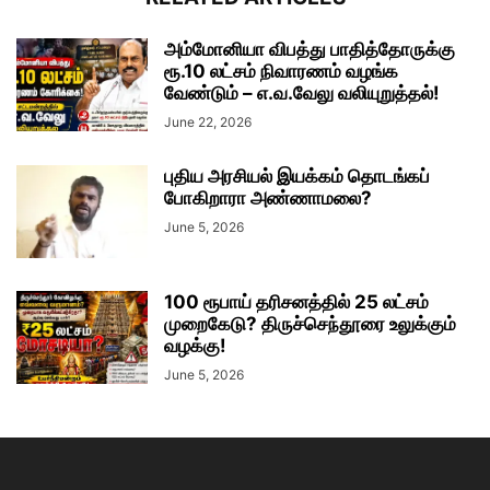
அம்மோனியா விபத்து பாதித்தோருக்கு
ரூ.10 லட்சம் நிவாரணம் வழங்க
வேண்டும் – எ.வ.வேலு வலியுறுத்தல்!
June 22, 2026
புதிய அரசியல் இயக்கம் தொடங்கப்
போகிறாரா அண்ணாமலை?
June 5, 2026
100 ரூபாய் தரிசனத்தில் 25 லட்சம்
முறைகேடு? திருச்செந்தூரை உலுக்கும்
வழக்கு!
June 5, 2026