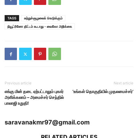
TAGS
சுற்றுச்சூழலைக் கெடுக்கும்
நியூட்ரினோ திட்டம் கூடாது - வைகோ அறிக்கை
Previous article
Next article
எங்கு மின் தடை ஏற்பட்டாலும் புகார்
‘உங்கள் தொகுதியில் முதலமைச்சர்’
அளிக்கலாம் – அமைச்சர் செந்தில்
பாலாஜி உறுதி!
saravanakmr97@gmail.com
RELATED ARTICLES