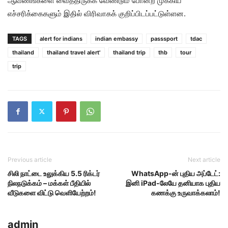
ஆவணங்களை வைத்திருக்க வேண்டும் போன்ற முக்கிய
எச்சரிக்கைகளும் இதில் விரிவாகக் குறிப்பிடப்பட்டுள்ளன.
TAGS
alert for indians
indian embassy
passsport
tdac
thailand
thailand travel alert'
thailand trip
thb
tour
trip
Previous article
Next article
சிலி நாட்டை உலுக்கிய 5.5 ரிக்டர்
WhatsApp-ன் புதிய அப்டேட்:
நிலநடுக்கம் – மக்கள் பீதியில்
இனி iPad-லேயே தனியாக புதிய
வீடுகளை விட்டு வெளியேற்றம்!
கணக்கு உருவாக்கலாம்!
admin