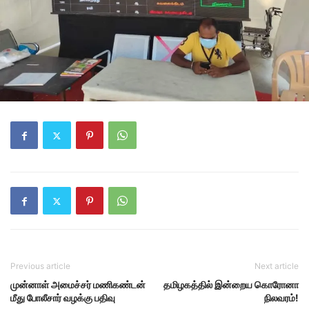
Previous article
Next article
முன்னாள் அமைச்சர் மணிகண்டன்
தமிழகத்தில் இன்றைய கொரோனா
மீது போலீசார் வழக்கு பதிவு
நிலவரம்!