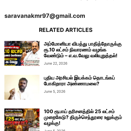
saravanakmr97@gmail.com
RELATED ARTICLES
அம்மோனியா விபத்து பாதித்தோருக்கு
ரூ.10 லட்சம் நிவாரணம் வழங்க
வேண்டும் – எ.வ.வேலு வலியுறுத்தல்!
June 22, 2026
புதிய அரசியல் இயக்கம் தொடங்கப்
போகிறாரா அண்ணாமலை?
June 5, 2026
100 ரூபாய் தரிசனத்தில் 25 லட்சம்
முறைகேடு? திருச்செந்தூரை உலுக்கும்
வழக்கு!
June 5, 2026