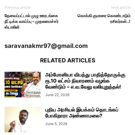
Previous article
Next article
தேவைப்பட்டால் முழு ஊரடங்கை
கொக்கி குமாரை கொண்டாடும்
நீட்டிக்க வாய்ப்பு – முதலமைச்சர்
ரசிகர்கள்..!
ஸ்டாலின்
saravanakmr97@gmail.com
RELATED ARTICLES
அம்மோனியா விபத்து பாதித்தோருக்கு
ரூ.10 லட்சம் நிவாரணம் வழங்க
வேண்டும் – எ.வ.வேலு வலியுறுத்தல்!
June 22, 2026
புதிய அரசியல் இயக்கம் தொடங்கப்
போகிறாரா அண்ணாமலை?
June 5, 2026