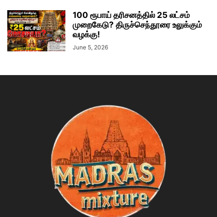
100 ரூபாய் தரிசனத்தில் 25 லட்சம்
முறைகேடு? திருச்செந்தூரை உலுக்கும்
வழக்கு!
June 5, 2026