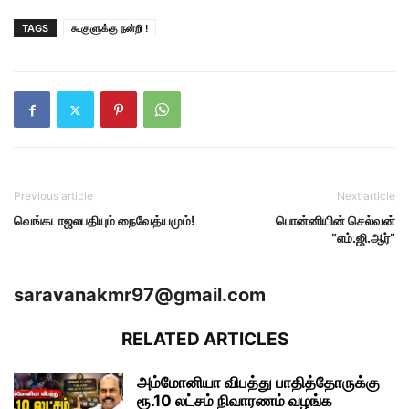
TAGS
கூகுளுக்கு நன்றி !
Previous article
Next article
வெங்கடாஜலபதியும் நைவேத்யமும்!
பொன்னியின் செல்வன்
”எம்.ஜி.ஆர்”
saravanakmr97@gmail.com
RELATED ARTICLES
அம்மோனியா விபத்து பாதித்தோருக்கு
ரூ.10 லட்சம் நிவாரணம் வழங்க