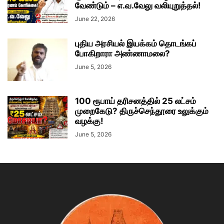
வேண்டும் – எ.வ.வேலு வலியுறுத்தல்!
June 22, 2026
புதிய அரசியல் இயக்கம் தொடங்கப்
போகிறாரா அண்ணாமலை?
June 5, 2026
100 ரூபாய் தரிசனத்தில் 25 லட்சம்
முறைகேடு? திருச்செந்தூரை உலுக்கும்
வழக்கு!
June 5, 2026