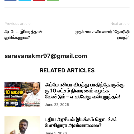
Previous article
Next article
அடடே … இப்படித்தான்
முதல் ஊடகவியலாளர் “தேவரிஷி
குளிக்கணுமா?
நாரதர்”
saravanakmr97@gmail.com
RELATED ARTICLES
அம்மோனியா விபத்து பாதித்தோருக்கு
ரூ.10 லட்சம் நிவாரணம் வழங்க
வேண்டும் – எ.வ.வேலு வலியுறுத்தல்!
June 22, 2026
புதிய அரசியல் இயக்கம் தொடங்கப்
போகிறாரா அண்ணாமலை?
June 5, 2026