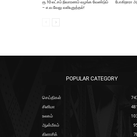
ரூ.10 லட்சம் நிவாரணம் வழங்க வேண்டும்
போகிறாரா
– எ.வ.வேலு வலியுறுத்தல்!
POPULAR CATEGORY
செய்திகள்
74
சினிமா
48
உலகம்
10
ஆன்மீகம்
9
கிளாசிக்
7