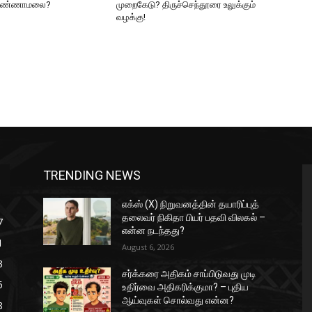
 அண்ணாமலை?
முறைகேடு? திருச்செந்தூரை உலுக்கும்
வழக்கு!
TRENDING NEWS
எக்ஸ் (X) நிறுவனத்தின் தயாரிப்புத்
தலைவர் நிகிதா பியர் பதவி விலகல் –
7
என்ன நடந்தது?
1
August 6, 2026
3
சர்க்கரை அதிகம் சாப்பிடுவது முடி
5
உதிர்வை அதிகரிக்குமா? – புதிய
ஆய்வுகள் சொல்வது என்ன?
8