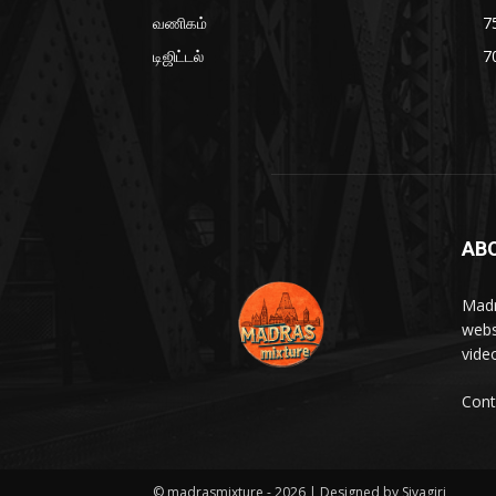
வணிகம்
7
டிஜிட்டல்
7
AB
Madr
webs
vide
Cont
© madrasmixture - 2026 | Designed by Sivagiri