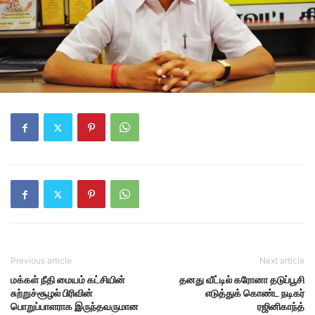
Previous article
Next article
மக்கள் நீதி மையம் கட்சியின்
தனது வீட்டில் கரோனா தடுப்பூசி
சுற்றுச்சூழல் பிரிவின்
எடுத்துக் கொண்ட நடிகர்
பொறுப்பாளராக இருந்தவருமான
ரஜினிகாந்த்