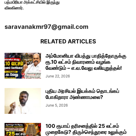
பத்மபிரியா அக்கட்சியில் இருந்து
விலகினார்.
saravanakmr97@gmail.com
RELATED ARTICLES
அம்மோனியா விபத்து பாதித்தோருக்கு
ரூ.10 லட்சம் நிவாரணம் வழங்க
வேண்டும் – எ.வ.வேலு வலியுறுத்தல்!
June 22, 2026
புதிய அரசியல் இயக்கம் தொடங்கப்
போகிறாரா அண்ணாமலை?
June 5, 2026
100 ரூபாய் தரிசனத்தில் 25 லட்சம்
முறைகேடு? திருச்செந்தூரை உலுக்கும்