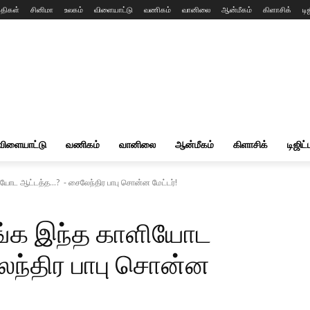
்திகள்
சினிமா
உலகம்
விளையாட்டு
வணிகம்
வானிலை
ஆன்மீகம்
கிளாசிக்
டி
விளையாட்டு
வணிகம்
வானிலை
ஆன்மீகம்
கிளாசிக்
டிஜிட்
யோட ஆட்டத்த...? - சைலேந்திர பாபு சொன்ன மேட்டர்!
ங்க இந்த காளியோட
ந்திர பாபு சொன்ன