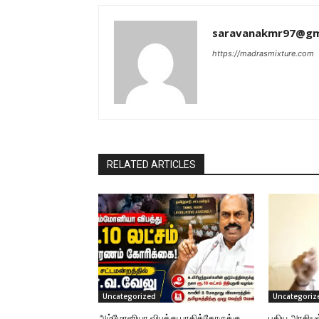
saravanakmr97@gm
https://madrasmixture.com
RELATED ARTICLES
Uncategorized
Uncategoriz
அம்மோனியா விபத்து பாதித்தோருக்கு
புதிய அரசிய