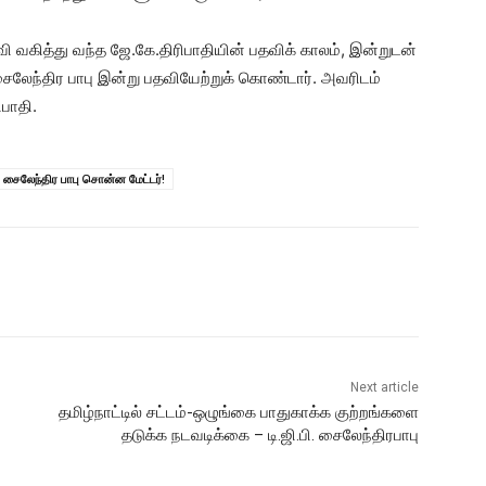
பதவி வகித்து வந்த ஜே.கே.திரிபாதியின் பதவிக் காலம், இன்றுடன்
ைலேந்திர பாபு இன்று பதவியேற்றுக் கொண்டார். அவரிடம்
பாதி.
சைலேந்திர பாபு சொன்ன மேட்டர்!
Next article
தமிழ்நாட்டில் சட்டம்-ஒழுங்கை பாதுகாக்க குற்றங்களை
தடுக்க நடவடிக்கை – டி.ஜி.பி. சைலேந்திரபாபு