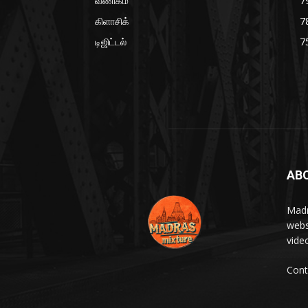
வணிகம்
7
கிளாசிக்
7
டிஜிட்டல்
7
AB
Madr
webs
vide
Cont