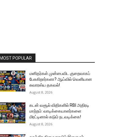
MOST POPULAR
மனிதர்கள் முன்பைவிட குறைவாகப்
பேசுகிறார்களா? ஆய்வில் வெளியான
சுவாரஸ்ய தகவல்!
August 8, 2026
கடன் வசூல் விதிகளில் RBI அதிரடி
மாற்றம்: வாடிக்கையாளர்களை
மிரட்டினால் கடும் நடவடிக்கை!
August 8, 2026