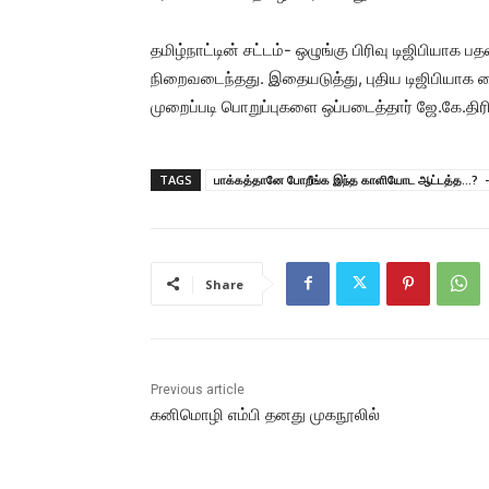
தமிழ்நாட்டின் சட்டம்- ஒழுங்கு பிரிவு டிஜிபியாக 
நிறைவடைந்தது. இதையடுத்து, புதிய டிஜிபியாக ச
முறைப்படி பொறுப்புகளை ஒப்படைத்தார் ஜே.கே.திரி
TAGS
பாக்கத்தானே போறீங்க இந்த காளியோட ஆட்டத்த...? - 
Share
Previous article
கனிமொழி எம்பி தனது முகநூலில்