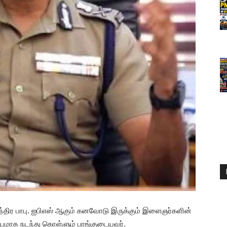
ந்திர பாபு. ஐபிஎஸ் ஆகும் கனவோடு இருக்கும் இளைஞர்களின்
யமாக நடந்து கொள்ளும் பாங்குடையவர்.