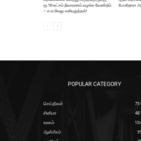
ரூ.10 லட்சம் நிவாரணம் வழங்க வேண்டும்
போகிறாரா
– எ.வ.வேலு வலியுறுத்தல்!
POPULAR CATEGORY
செய்திகள்
75
சினிமா
48
உலகம்
10
ஆன்மீகம்
9