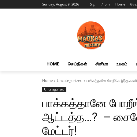
Sunday, August 9, 2026
Sign in / Join
Home
செய
HOME
செய்திகள்
சினிமா
உலகம்
Home
Uncategorized
பாக்கத்தானே போறீங்க இந்த காளி
Uncategorized
பாக்கத்தானே போறீ
ஆட்டத்த…? – சைலே
மேட்டர்!