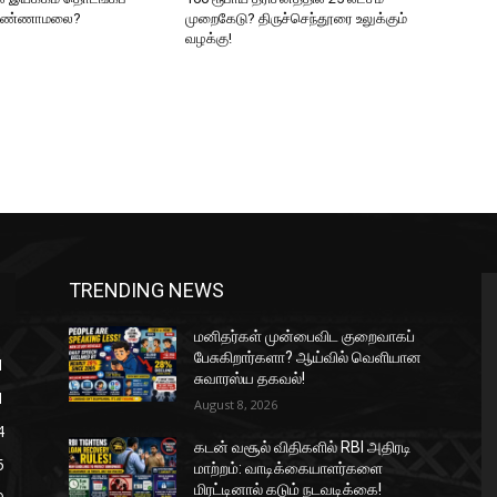
 அண்ணாமலை?
முறைகேடு? திருச்செந்தூரை உலுக்கும்
வழக்கு!
TRENDING NEWS
மனிதர்கள் முன்பைவிட குறைவாகப்
பேசுகிறார்களா? ஆய்வில் வெளியான
1
சுவாரஸ்ய தகவல்!
1
August 8, 2026
4
கடன் வசூல் விதிகளில் RBI அதிரடி
5
மாற்றம்: வாடிக்கையாளர்களை
மிரட்டினால் கடும் நடவடிக்கை!