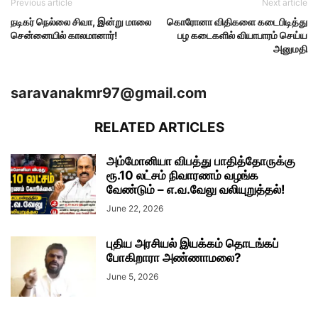
Previous article
Next article
நடிகர் நெல்லை சிவா, இன்று மாலை
கொரோனா விதிகளை கடைபிடித்து
சென்னையில் காலமானார்!
பழ கடைகளில் வியாபாரம் செய்ய
அனுமதி
saravanakmr97@gmail.com
RELATED ARTICLES
அம்மோனியா விபத்து பாதித்தோருக்கு
ரூ.10 லட்சம் நிவாரணம் வழங்க
வேண்டும் – எ.வ.வேலு வலியுறுத்தல்!
June 22, 2026
புதிய அரசியல் இயக்கம் தொடங்கப்
போகிறாரா அண்ணாமலை?
June 5, 2026