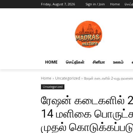
Friday, August 7, 2026
Sign in / Join
Home
செய்த
HOME
செய்திகள்
சினிமா
உலகம்
Home
Uncategorized
ரேஷன் கடைகளில் 2-வது தவணை 
Uncategorized
ரேஷன் கடைகளில்
14 மளிகை பொருட்க
முதல் கொடுக்கப்பட