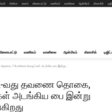
ிகள்
சினிமா
உலகம்
விளையாட்டு
வணிகம்
வானிலை
ஆன்மீகம்
கிளாசிக்
டிஜி
விளையாட்டு
வணிகம்
வானிலை
ஆன்மீகம்
கிளாசிக்
டிஜிட்
தொகை, 14 மளிகை பொருட்கள் அடங்கிய பை இன்று...
 2-வது தவணை தொகை,
ள் அடங்கிய பை இன்று
ுகிறது