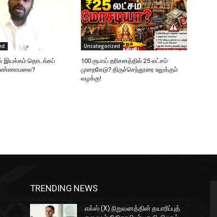
ed
Uncategorized
ல் இயக்கம் தொடங்கப்
100 ரூபாய் தரிசனத்தில் 25 லட்சம்
 அண்ணாமலை?
முறைகேடு? திருச்செந்தூரை உலுக்கும்
வழக்கு!
TRENDING NEWS
எக்ஸ் (X) நிறுவனத்தின் தயாரிப்புத்