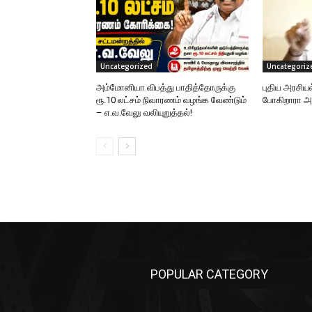
Uncategorized
Uncategoriz
அம்மோனியா விபத்து பாதித்தோருக்கு
புதிய அரசிய
ரூ.10 லட்சம் நிவாரணம் வழங்க வேண்டும்
போகிறாரா
– எ.வ.வேலு வலியுறுத்தல்!
POPULAR CATEGORY