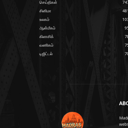
செய்திகள்
74
சினிமா
48
உலகம்
10
ஆன்மீகம்
9
கிளாசிக்
7
வணிகம்
7
டிஜிட்டல்
7
AB
Madr
webs