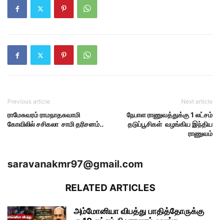
Previous article
Next article
ராமேசுவரம் ராமநாதசுவாமி
நேபாள ராணுவத்துக்கு 1 லட்சம்
கோவிலில் சசிகலா சாமி தரிசனம்..
தடுப்பூசிகள் வழங்கிய இந்திய
ராணுவம்
saravanakmr97@gmail.com
RELATED ARTICLES
அம்மோனியா விபத்து பாதித்தோருக்கு