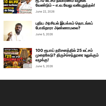
ரூ.10 லட்சம் நிவாரணம் வழங்க
வேண்டும் – எ.வ.வேலு வலியுறுத்தல்!
June 22, 2026
புதிய அரசியல் இயக்கம் தொடங்கப்
போகிறாரா அண்ணாமலை?
June 5, 2026
100 ரூபாய் தரிசனத்தில் 25 லட்சம்
முறைகேடு? திருச்செந்தூரை உலுக்கும்
வழக்கு!
June 5, 2026