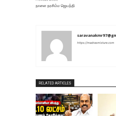
நாளை நரசிம்ம ஜெயந்தி
saravanakmr97@gm
https://madrasmixture.com
RELATED ARTICLES