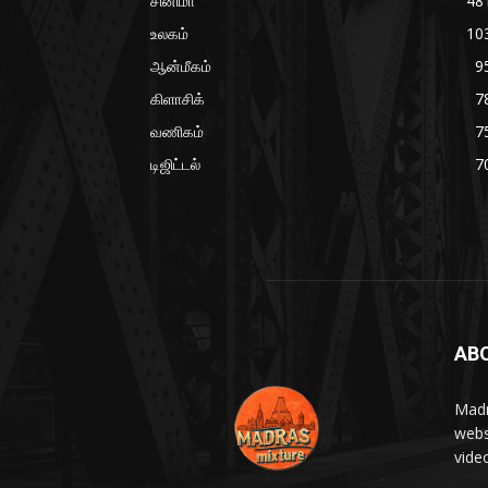
சினிமா
48
உலகம்
10
ஆன்மீகம்
9
கிளாசிக்
7
வணிகம்
7
டிஜிட்டல்
7
AB
Madr
webs
vide