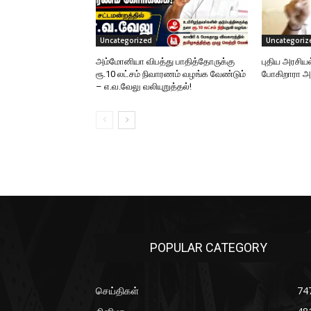
Uncategorized
Uncategoriz
அம்மோனியா விபத்து பாதித்தோருக்கு
புதிய அரசிய
ரூ.10 லட்சம் நிவாரணம் வழங்க வேண்டும்
போகிறாரா
– எ.வ.வேலு வலியுறுத்தல்!
POPULAR CATEGORY
செய்திகள்
74