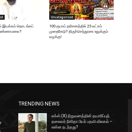
ed
Uncategorized
ல் இயக்கம் தொடங்கப்
100 ரூபாய் தரிசனத்தில் 25 லட்சம்
 அண்ணாமலை?
முறைகேடு? திருச்செந்தூரை உலுக்கும்
வழக்கு!
TRENDING NEWS
எக்ஸ் (X) நிறுவனத்தின் தயாரிப்புத்
தலைவர் நிகிதா பியர் பதவி விலகல் –
7
என்ன நடந்தது?