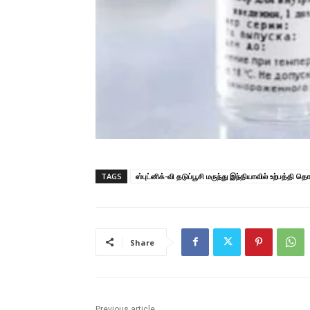
TAGS
ஸ்புட்னிக்-வி தடுப்பூசி மருந்து இந்தியாவில் உற்பத்தி த
Share
Previous article