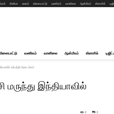
ிகள்
சினிமா
உலகம்
விளையாட்டு
வணிகம்
வானிலை
ஆன்மீகம்
கிளாசிக்
டிஜி
விளையாட்டு
வணிகம்
வானிலை
ஆன்மீகம்
கிளாசிக்
டிஜிட்
ந்தியாவில் உற்பத்தி தொடக்கம்
ூசி மருந்து இந்தியாவில்
0
0