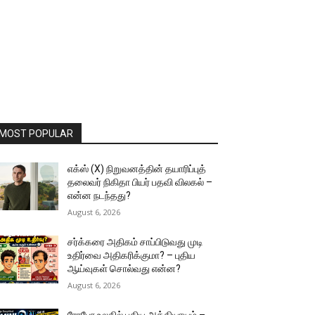
MOST POPULAR
எக்ஸ் (X) நிறுவனத்தின் தயாரிப்புத்
தலைவர் நிகிதா பியர் பதவி விலகல் –
என்ன நடந்தது?
August 6, 2026
சர்க்கரை அதிகம் சாப்பிடுவது முடி
உதிர்வை அதிகரிக்குமா? – புதிய
ஆய்வுகள் சொல்வது என்ன?
August 6, 2026