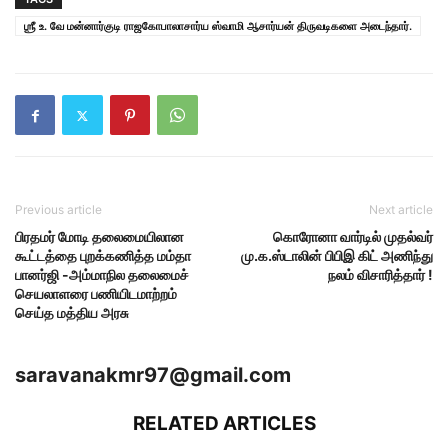
ஶ்ரீ உ. வே மன்னார்குடி ராஜகோபாலாசார்ய ஸ்வாமி ஆசார்யன் திருவடிகளை அடைந்தார்.
Previous article
Next article
பிரதமர் மோடி தலைமையிலான
கொரோனா வார்டில் முதல்வர்
கூட்டத்தை புறக்கணித்த மம்தா
மு.க.ஸ்டாலின் பிபிஇ கிட் அணிந்து
பானர்ஜி -அம்மாநில தலைமைச்
நலம் விசாரித்தார் !
செயலாளரை பணியிடமாற்றம்
செய்த மத்திய அரசு
saravanakmr97@gmail.com
RELATED ARTICLES