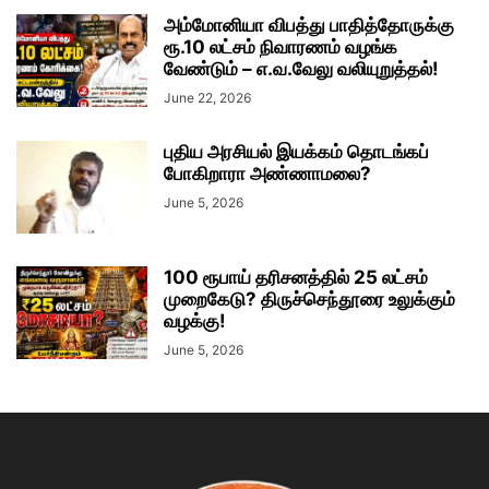
அம்மோனியா விபத்து பாதித்தோருக்கு
ரூ.10 லட்சம் நிவாரணம் வழங்க
வேண்டும் – எ.வ.வேலு வலியுறுத்தல்!
June 22, 2026
புதிய அரசியல் இயக்கம் தொடங்கப்
போகிறாரா அண்ணாமலை?
June 5, 2026
100 ரூபாய் தரிசனத்தில் 25 லட்சம்
முறைகேடு? திருச்செந்தூரை உலுக்கும்
வழக்கு!
June 5, 2026