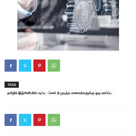
TAGS
தமிழில் இஞ்சினீயரிங் படிப்பு - ப்ளஸ் டூ முடித்த மாணவர்களுக்கு ஒரு வாய்ப்பு