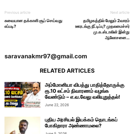
Previous article
Next article
சுவையான தக்காளி சூப் செய்வது
தமிழகத்தில் மேலும் 2வாரம்
எப்படி?
ஊரடங்கு நீட்டிப்பு? முதலமைச்சர்
மு.க.ஸ்டாலின் இன்று
ஆலோசனை…
saravanakmr97@gmail.com
RELATED ARTICLES
அம்மோனியா விபத்து பாதித்தோருக்கு
ரூ.10 லட்சம் நிவாரணம் வழங்க
வேண்டும் – எ.வ.வேலு வலியுறுத்தல்!
June 22, 2026
புதிய அரசியல் இயக்கம் தொடங்கப்
போகிறாரா அண்ணாமலை?
June 5, 2026