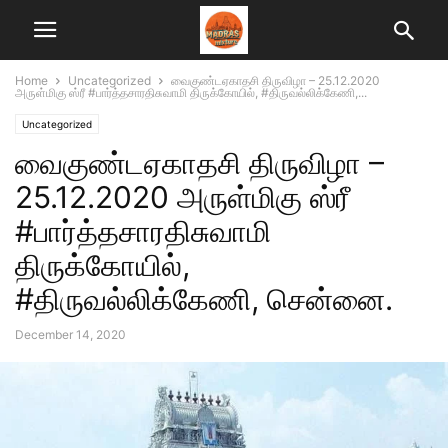
Home
Uncategorized
வைகுண்டஏகாதசி திருவிழா – 25.12.2020
அருள்மிகு ஸ்ரீ #பார்த்தசாரதிசுவாமி திருக்கோயில், #திருவல்லிக்கேணி,...
Uncategorized
வைகுண்டஏகாதசி திருவிழா –
25.12.2020 அருள்மிகு ஸ்ரீ
#பார்த்தசாரதிசுவாமி
திருக்கோயில்,
#திருவல்லிக்கேணி, சென்னை.
December 14, 2020