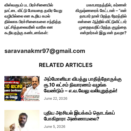
விஸ்வரூபம் பட பிரச்சினையில்
மகாபாரதத்தில், கர்ணன்
நாட்டை விட்டு போவதை தவிர வேறு
கிருஷ்ணரைக் கேட்டான் – “என்
வழியில்லை என கூறிய கமல்
தாயார் நான் பிறந்த நேரத்தில்
தில்லாக பிரச்சினைகளை சந்தித்த
என்னை ஆற்றில் விட்டுவிட்டார்
புரட்சித்தலைவரின் வாரிசு என
முறைதவறிப் பிறந்த குழந்தை
கூறியதற்கு கண்டனங்கள்:
என்றார்கள் இது என் தவறா?
saravanakmr97@gmail.com
RELATED ARTICLES
அம்மோனியா விபத்து பாதித்தோருக்கு
ரூ.10 லட்சம் நிவாரணம் வழங்க
வேண்டும் – எ.வ.வேலு வலியுறுத்தல்!
June 22, 2026
புதிய அரசியல் இயக்கம் தொடங்கப்
போகிறாரா அண்ணாமலை?
June 5, 2026