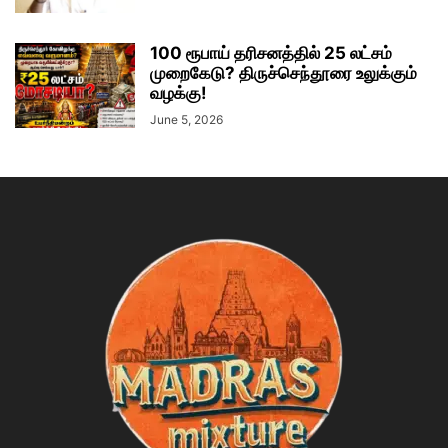
100 ரூபாய் தரிசனத்தில் 25 லட்சம்
முறைகேடு? திருச்செந்தூரை உலுக்கும்
வழக்கு!
June 5, 2026