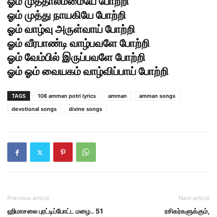
ஓம் முத்தாலம்மையே போற்றி
ஓம் முத்து நாயகியே போற்றி
ஓம் வாழ்வு அருள்வாய் போற்றி
ஓம் வீரபாண்டி வாழ்பவளே போற்றி
ஓம் வேம்பில் இருப்பவளே போற்றி
ஓம் ஓம் வையகம் வாழ்விப்பாய் போற்றி
TAGS
108 amman potri lyrics
amman
amman songs
devotional songs
divine songs
Previous article
Next article
ஹிமாசலை புரட்டிப்போட்ட மழை.. 51
ரசிகர்களுக்கும்,