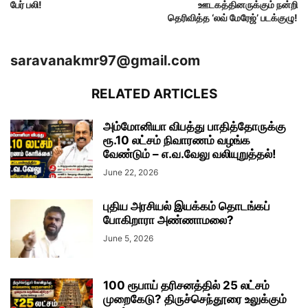
பேர் பலி!
ஊடகத்தினருக்கும் நன்றி
தெரிவித்த ‘லவ் மேரேஜ்’ படக்குழு!
saravanakmr97@gmail.com
RELATED ARTICLES
அம்மோனியா விபத்து பாதித்தோருக்கு
ரூ.10 லட்சம் நிவாரணம் வழங்க
வேண்டும் – எ.வ.வேலு வலியுறுத்தல்!
June 22, 2026
புதிய அரசியல் இயக்கம் தொடங்கப்
போகிறாரா அண்ணாமலை?
June 5, 2026
100 ரூபாய் தரிசனத்தில் 25 லட்சம்
முறைகேடு? திருச்செந்தூரை உலுக்கும்