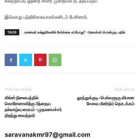
கலந்தாய்வு ஒற்றை சாளர முறையில் நடத்தப்படும்.
இவ்வாறு பத்திரிகையாளர்களிடம் பேசினார்.
TAGS
மாணவர் கல்லூரிகளில் சேர்க்கை எப்போது? -அமைச்சர் பொன்முடி பதில்
Previous article
Next article
கிங்ஸ் நிலையத்தில்
தூத்துக்குடி-பெங்களூரு விமான
கொரோனாவிற்கு பிந்தைய
சேவை மீண்டும் தொடக்கம்
நல்வாழ்வு மையம் -முதலமைச்சர்
திறந்து வைத்தார்
saravanakmr97@gmail.com