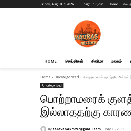
Friday, August 7, 2026
Sign in / Join
Home
செய்த
HOME
செய்திகள்
சினிமா
உலகம்
Home
Uncategorized
பொற்றாமரைக் குளத்தில் மீன்கள்
Uncategorized
பொற்றாமரைக் குளத்
இல்லாததற்கு காரண
By
saravanakmr97@gmail.com
May 16, 2021