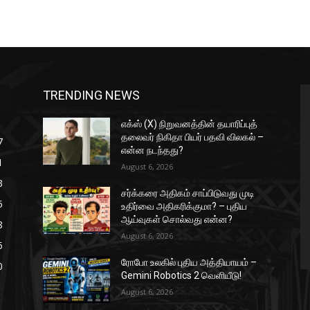
TRENDING NEWS
எக்ஸ் (X) நிறுவனத்தின் தயாரிப்புத்
தலைவர் நிகிதா பியர் பதவி விலகல் –
7
என்ன நடந்தது?
1
August 6, 2026
3
சர்க்கரை அதிகம் சாப்பிடுவது முடி
5
உதிர்வை அதிகரிக்குமா? – புதிய
ஆய்வுகள் சொல்வது என்ன?
8
August 6, 2026
5
ரோபோ உலகில் புதிய அத்தியாயம் –
0
Gemini Robotics 2 வெளியீடு!
August 6, 2026