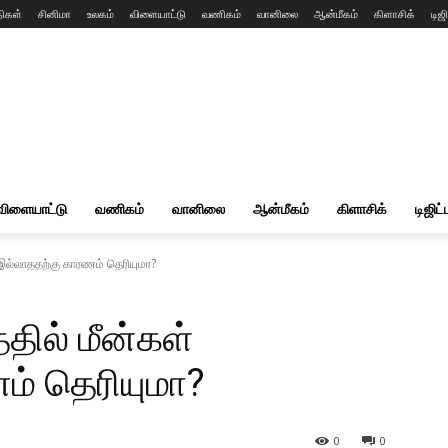
ிகள்
சினிமா
உலகம்
விளையாட்டு
வணிகம்
வானிலை
ஆன்மீகம்
கிளாசிக்
டிஜி
விளையாட்டு
வணிகம்
வானிலை
ஆன்மீகம்
கிளாசிக்
டிஜிட்
 இல்லாததற்கு காரணம் தெரியுமா?
தில் மீன்கள்
ம் தெரியுமா?
0
0