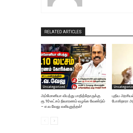
RELATED ARTICLES
Uncategorized
Uncategoriz
அம்மோனியா விபத்து பாதித்தோருக்கு
புதிய அரசிய
ரூ.10 லட்சம் நிவாரணம் வழங்க வேண்டும்
போகிறாரா
– எ.வ.வேலு வலியுறுத்தல்!