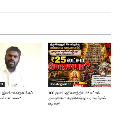
ed
Uncategorized
ல் இயக்கம் தொடங்கப்
100 ரூபாய் தரிசனத்தில் 25 லட்சம்
 அண்ணாமலை?
முறைகேடு? திருச்செந்தூரை உலுக்கும்
வழக்கு!