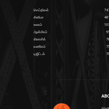
செய்திகள்
74
சினிமா
48
உலகம்
10
ஆன்மீகம்
9
கிளாசிக்
7
வணிகம்
7
டிஜிட்டல்
7
AB
Madr