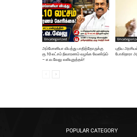
Uncategorized
Uncategoriz
அம்மோனியா விபத்து பாதித்தோருக்கு
புதிய அரசிய
ரூ.10 லட்சம் நிவாரணம் வழங்க வேண்டும்
போகிறாரா
– எ.வ.வேலு வலியுறுத்தல்!
POPULAR CATEGORY