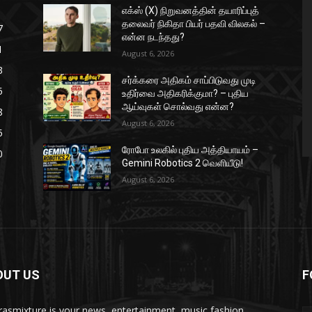
எக்ஸ் (X) நிறுவனத்தின் தயாரிப்புத்
தலைவர் நிகிதா பியர் பதவி விலகல் –
7
என்ன நடந்தது?
1
August 6, 2026
3
சர்க்கரை அதிகம் சாப்பிடுவது முடி
5
உதிர்வை அதிகரிக்குமா? – புதிய
ஆய்வுகள் சொல்வது என்ன?
8
August 6, 2026
5
ரோபோ உலகில் புதிய அத்தியாயம் –
0
Gemini Robotics 2 வெளியீடு!
August 6, 2026
OUT US
F
asmixture is your news, entertainment, music fashion