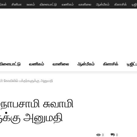
ிகள்
சினிமா
உலகம்
விளையாட்டு
வணிகம்
வானிலை
ஆன்மீகம்
கிளாசிக்
டிஜி
விளையாட்டு
வணிகம்
வானிலை
ஆன்மீகம்
கிளாசிக்
டிஜிட்
ாமி கோவிலில் பக்தர்களுக்கு அனுமதி
மநாபசாமி சுவாமி
ுக்கு அனுமதி
0
0