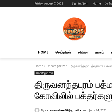
Friday, August 7, 2026
Sign in / Join
Home
செய்த
HOME
செய்திகள்
சினிமா
உலகம்
Home
Uncategorized
திருவனந்தபுரம் பத்மநாபசாமி சுவ
Uncategorized
திருவனந்தபுரம் பத்
கோவிலில் பக்தர்கள
By
saravanakmr97@gmail.com
June 24, 2021