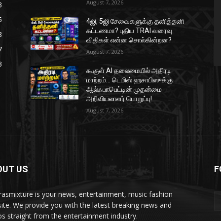
August 7, 2026
3
5
4ஜி, 5ஜி சேவைகளுக்கு தனித்தனி
கட்டணமா? புதிய TRAI வரைவு
8
விதிகள் என்ன சொல்கின்றன?
7
August 7, 2026
3
கூகுள் AI தலைமையில் அதிரடி
மாற்றம்… டெமிஸ் ஹசாபிஸுக்கு
ஆல்ஃபாபெட்டின் முதன்மை
அறிவியலாளர் பொறுப்பு!
August 7, 2026
OUT US
F
asmixture is your news, entertainment, music fashion
ite. We provide you with the latest breaking news and
os straight from the entertainment industry.