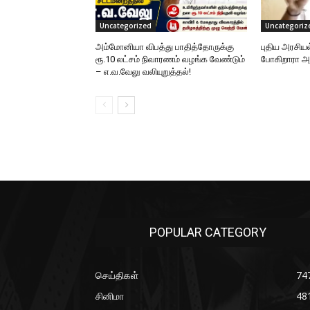
Uncategorized
Uncategoriz
அம்மோனியா விபத்து பாதித்தோருக்கு
புதிய அரசிய
ரூ.10 லட்சம் நிவாரணம் வழங்க வேண்டும்
போகிறாரா
– எ.வ.வேலு வலியுறுத்தல்!
POPULAR CATEGORY
செய்திகள்
74
சினிமா
48