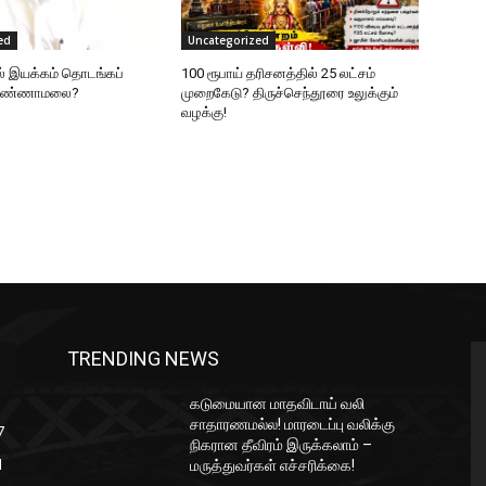
ed
Uncategorized
ல் இயக்கம் தொடங்கப்
100 ரூபாய் தரிசனத்தில் 25 லட்சம்
 அண்ணாமலை?
முறைகேடு? திருச்செந்தூரை உலுக்கும்
வழக்கு!
TRENDING NEWS
கடுமையான மாதவிடாய் வலி
சாதாரணமல்ல! மாரடைப்பு வலிக்கு
7
நிகரான தீவிரம் இருக்கலாம் –
1
மருத்துவர்கள் எச்சரிக்கை!