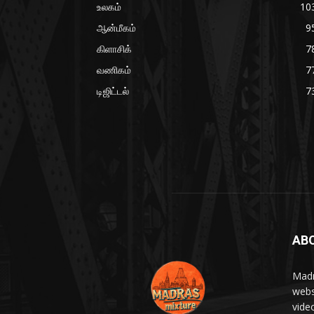
உலகம்
10
ஆன்மீகம்
9
கிளாசிக்
7
வணிகம்
7
டிஜிட்டல்
7
AB
Madr
webs
vide