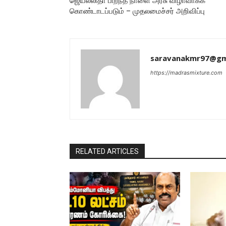
ஜெயலலிதா பிறந்த நாளை அரசு விழாவாகக்
கொண்டாடப்படும் – முதலமைச்சர் அறிவிப்பு
saravanakmr97@gm
https://madrasmixture.com
RELATED ARTICLES