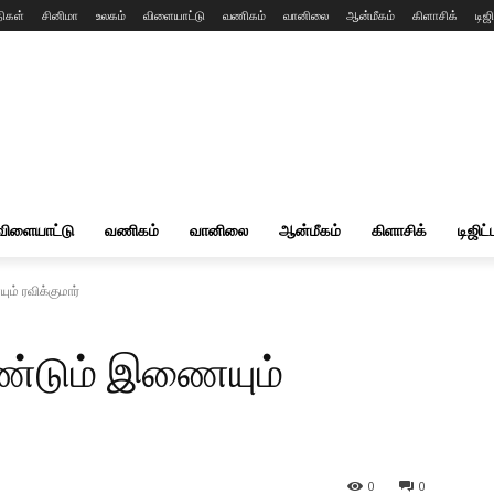
ிகள்
சினிமா
உலகம்
விளையாட்டு
வணிகம்
வானிலை
ஆன்மீகம்
கிளாசிக்
டிஜி
விளையாட்டு
வணிகம்
வானிலை
ஆன்மீகம்
கிளாசிக்
டிஜிட்
ம் ரவிக்குமார்
மீண்டும் இணையும்
0
0