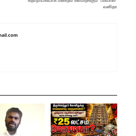
கதாநாயகியாக மீண்டும் களமிறங்கும் “பிக்பாஸ்”
வனிதா
ail.com