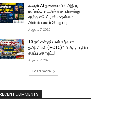
கூகுள் AI தலைமையில் அதிரடி
மாற்றம்… டெமிஸ் ஹசாபிஸுக்கு
ஆல்ஃபாபெட்டின் முதன்மை
அறிவியலாளர் பொறுப்பு!
August 7, 2026
10 நாட்கள் ஜப்பான் சுற்றுலா…
ஐஆர்சிடிசி (IRCTC)அறிவித்த புதிய
சிறப்பு தொகுப்பு!
August 7, 2026
Load more
RECENT COMMENTS