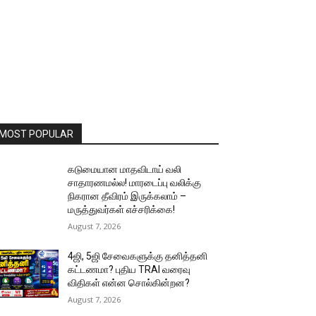
MOST POPULAR
கடுமையான மாதவிடாய் வலி
சாதாரணமல்ல! மாரடைப்பு வலிக்கு
நிகரான தீவிரம் இருக்கலாம் –
மருத்துவர்கள் எச்சரிக்கை!
August 7, 2026
4ஜி, 5ஜி சேவைகளுக்கு தனித்தனி
கட்டணமா? புதிய TRAI வரைவு
விதிகள் என்ன சொல்கின்றன?
August 7, 2026