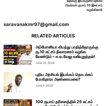
நிதிக்கு இயக்குனர் ஷங்கர்
அவர்கள் ருபாய் 10 இலட்சம்
வழங்கினார்
saravanakmr97@gmail.com
RELATED ARTICLES
அம்மோனியா விபத்து பாதித்தோருக்கு
ரூ.10 லட்சம் நிவாரணம் வழங்க
வேண்டும் – எ.வ.வேலு வலியுறுத்தல்!
June 22, 2026
புதிய அரசியல் இயக்கம் தொடங்கப்
போகிறாரா அண்ணாமலை?
June 5, 2026
100 ரூபாய் தரிசனத்தில் 25 லட்சம்