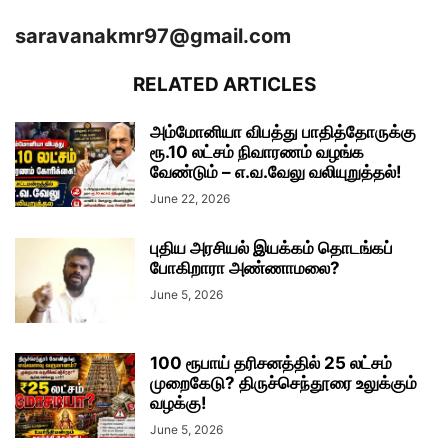
saravanakmr97@gmail.com
RELATED ARTICLES
அம்மோனியா விபத்து பாதித்தோருக்கு
ரூ.10 லட்சம் நிவாரணம் வழங்க
வேண்டும் – எ.வ.வேலு வலியுறுத்தல்!
June 22, 2026
புதிய அரசியல் இயக்கம் தொடங்கப்
போகிறாரா அண்ணாமலை?
June 5, 2026
100 ரூபாய் தரிசனத்தில் 25 லட்சம்
முறைகேடு? திருச்செந்தூரை உலுக்கும்
வழக்கு!
June 5, 2026