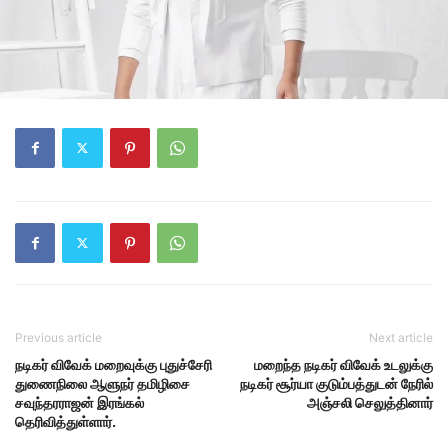
Previous article
Next article
நடிகர் விவேக் மறைவுக்கு புதுச்சேரி
மறைந்த நடிகர் விவேக் உடலுக்கு
துணைநிலை ஆளுநர் தமிழிசை
நடிகர் சூர்யா குடும்பத்துடன் நேரில்
சவுந்தரராஜன் இரங்கல்
அஞ்சலி செலுத்தினார்
தெரிவித்துள்ளார்.